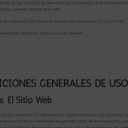
o en la Ley 34/2002 de Servicios de la Sociedad de la Información y
mación general de este sitio web:
.es (en adelante, Sitio Web) la ostenta: Micael Acosta Dóniz, con NI
navista del Norte, Santa Cruz de Tenerife
DICIONES GENERALES DE USO
s: El Sitio Web
so (en adelante, Condiciones) es regular el acceso y la utilización d
ia externa de los interfaces de pantalla, tanto de forma estática co
n los interfaces de pantalla como en el árbol de navegación (en adel