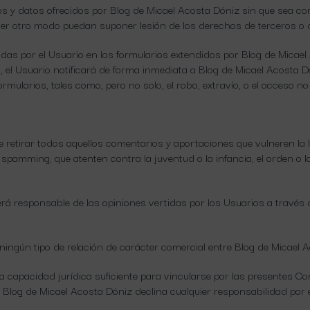
s y datos ofrecidos por Blog de Micael Acosta Dóniz sin que sea con
lquier otro modo puedan suponer lesión de los derechos de terceros o
adas por el Usuario en los formularios extendidos por Blog de Micae
o, el Usuario notificará de forma inmediata a Blog de Micael Acosta 
rmularios, tales como, pero no solo, el robo, extravío, o el acceso n
retirar todos aquellos comentarios y aportaciones que vulneren la le
 spamming, que atenten contra la juventud o la infancia, el orden o la
erá responsable de las opiniones vertidas por los Usuarios a través
ingún tipo de relación de carácter comercial entre Blog de Micael A
 capacidad jurídica suficiente para vincularse por las presentes Con
Blog de Micael Acosta Dóniz declina cualquier responsabilidad por el