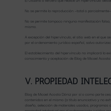
El Usuario o tercero que realice un hipervínculo des
No se permite la reproducción —total o parcialmente
No se permite tampoco ninguna manifestación falsa, i
mismo.
A excepción del hipervínculo, el sitio web en el que
por el ordenamiento jurídico español, salvo autoriza
El establecimiento del hipervínculo no implicará la exi
conocimiento y aceptación de Blog de Micael Acosta D
V. PROPIEDAD INTELE
Blog de Micael Acosta Dóniz por sí o como parte cesio
contenidos en el mismo (a título enunciativo y no ex
diseño, selección de materiales usados, programas d
propiedad intelectual por el ordenamiento jurídico e