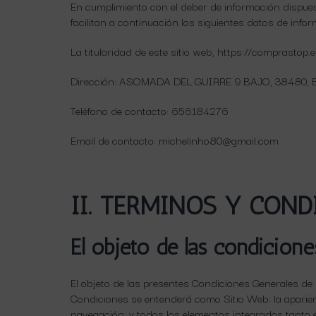
En cumplimiento con el deber de información dispuest
facilitan a continuación los siguientes datos de infor
La titularidad de este sitio web, https://comprastop
Dirección: ASOMADA DEL GUIRRE 9 BAJO, 38480, Bue
Teléfono de contacto: 656184276
Email de contacto: michelinho80@gmail.com
II. TÉRMINOS Y CON
El objeto de las condicione
El objeto de las presentes Condiciones Generales de U
Condiciones se entenderá como Sitio Web: la aparienc
navegación; y todos los elementos integrados tanto e