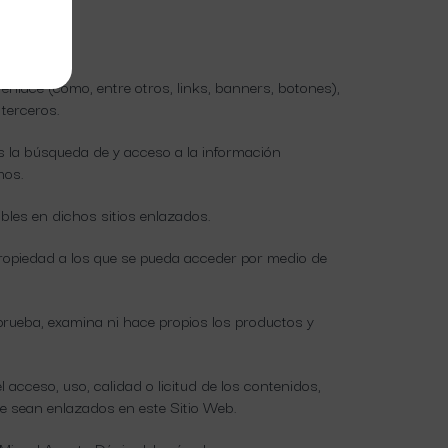
nlace (como, entre otros, links, banners, botones),
terceros.
ios la búsqueda de y acceso a la información
mos.
ibles en dichos sitios enlazados.
 propiedad a los que se pueda acceder por medio de
prueba, examina ni hace propios los productos y
acceso, uso, calidad o licitud de los contenidos,
ue sean enlazados en este Sitio Web.