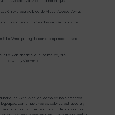
e Micael Acosta Dóniz deberá saber que:
rización expresa de Blog de Micael Acosta Dóniz.
niz, ni sobre los Contenidos y/o Servicios del
te Sitio Web, protegido como propiedad intelectual
 sitio web desde el cual se realice, ni el
 sitio web, y viceversa.
ndustrial del Sitio Web, así como de los elementos
o logotipos, combinaciones de colores, estructura y
. Serán, por consiguiente, obras protegidas como
ia en este campo, como los tratados internacionales