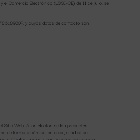
 el Comercio Electrónico (LSSI-CE) de 11 de julio, se
F: 78618930P, y cuyos datos de contacto son:
el Sitio Web. A los efectos de las presentes
mo de forma dinámica, es decir, el árbol de
ante, Contenidos) y todos aquellos servicios o