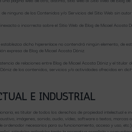
de una página web de otro, distinto, sitio web al Sitio Web de Blog d
— de ninguno de los Contenidos y/o Servicios del Sitio Web sin auto
nexacta o incorrecta sobre el Sitio Web de Blog de Micael Acosta Dó
 se establezca dicho hiperenlace no contendrá ningún elemento, de es
ción expresa de Blog de Micael Acosta Dóniz.
stencia de relaciones entre Blog de Micael Acosta Dóniz y el titular del
óniz de los contenidos, servicios y/o actividades ofrecidas en dicho
CTUAL E INDUSTRIAL
naria, es titular de todos los derechos de propiedad intelectual e i
haustivo, imágenes, sonido, audio, vídeo, software o textos, marcas 
e ordenador necesarios para su funcionamiento, acceso y uso, etc.)
spañol, siéndoles aplicables tanto la normativa española y comunitar